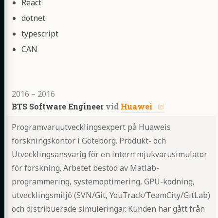
Highlights
React
dotnet
typescript
CAN
2016
–
2016
BTS Software Engineer
vid
Huawei
Programvaruutvecklingsexpert på Huaweis
forskningskontor i Göteborg. Produkt- och
Utvecklingsansvarig för en intern mjukvarusimulator
för forskning. Arbetet bestod av Matlab-
programmering, systemoptimering, GPU-kodning,
utvecklingsmiljö (SVN/Git, YouTrack/TeamCity/GitLab)
och distribuerade simuleringar. Kunden har gått från