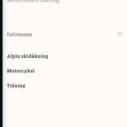
Reinforcement Learning
Intressen
Alpin skidåkning
Nyckelord:
Motorcykel
Nyckelord:
Träning
Nyckelord: