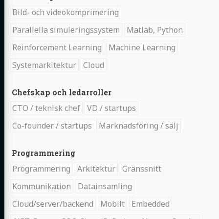
Bild- och videokomprimering
Parallella simuleringssystem
Matlab, Python
Reinforcement Learning
Machine Learning
Systemarkitektur
Cloud
Nyckelord:
Ni
Chefskap och ledarroller
CTO / teknisk chef
VD / startups
Co-founder / startups
Marknadsföring / sälj
Nyckelord:
Ni
Programmering
Programmering
Arkitektur
Gränssnitt
Kommunikation
Datainsamling
Cloud/server/backend
Mobilt
Embedded