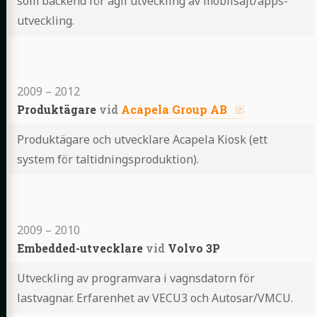
som backend för agil utveckling av mobilsajt/apps-
utveckling.
Highlights
2009
–
2012
Produktägare
vid
Acapela Group AB
Produktägare och utvecklare Acapela Kiosk (ett
system för taltidningsproduktion).
Highlights
2009
–
2010
Embedded-utvecklare
vid
Volvo 3P
Utveckling av programvara i vagnsdatorn för
lastvagnar. Erfarenhet av VECU3 och Autosar/VMCU.