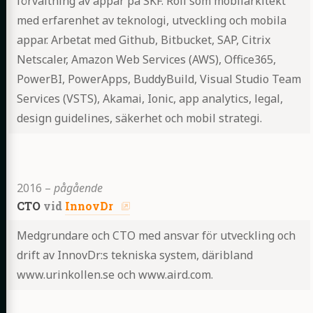
förvaltning av appar på SKF. Roll som mobilarkitekt
med erfarenhet av teknologi, utveckling och mobila
appar. Arbetat med Github, Bitbucket, SAP, Citrix
Netscaler, Amazon Web Services (AWS), Office365,
PowerBI, PowerApps, BuddyBuild, Visual Studio Team
Services (VSTS), Akamai, Ionic, app analytics, legal,
design guidelines, säkerhet och mobil strategi.
Highlights
2016
–
pågående
CTO
vid
InnovDr
Medgrundare och CTO med ansvar för utveckling och
drift av InnovDr:s tekniska system, däribland
www.urinkollen.se och www.aird.com.
Highlights