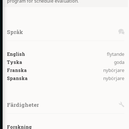
program for schedule evaluation.
Språk
Nivå:
English
flytande
Nivå:
Tyska
goda
Nivå:
Franska
nybörjare
Nivå:
Spanska
nybörjare
Färdigheter
Nyckelord:
Ni
Forskning