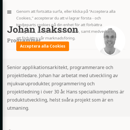
Jump
to:
Navigation
Genom att fortsätta surfa, eller klicka på “Acceptera alla
Cookies,” accepterar du att vi lagrar första - och
tredjeparts cookies på din enhet för att förbättra
Johan Isaksson
navigation, analysera användande, samt medverka till
att förbättra vår marknadsföring.
Programmer
Acceptera alla Cookies
Senior applikationsarkitekt, programmerare och
projektledare. Johan har arbetat med utveckling av
mjukvaruprodukter, programmering och
projektledning i över 30 år. Hans specialkompetens är
produktutveckling, helst svåra projekt som är en
utmaning.