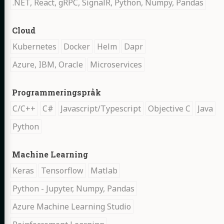
.NET, React, gRPC, SignalR, Python, Numpy, Pandas
Nyckelord:
Ni
Cloud
Kubernetes
Docker
Helm
Dapr
Azure, IBM, Oracle
Microservices
Nyckelord:
Ni
Programmeringspråk
C/C++
C#
Javascript/Typescript
Objective C
Java
Python
Nyckelord:
Ni
Machine Learning
Keras
Tensorflow
Matlab
Python - Jupyter, Numpy, Pandas
Azure Machine Learning Studio