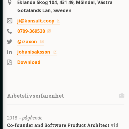
Location
Eklanda Skog 104
,
431 49
,
Mölndal
,
Västra
Götalands Län
,
Sweden
Epost
ji@konsult.coop
Telefon
0709-369520
Twitter
@izaxon
LinkedIn
johanisaksson
Download
Download
Arbetslivserfarenhet
2018
–
pågående
Co-founder and Software Product Architect
vid