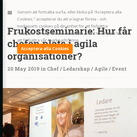
Jump
to:
Navigation
Genom att fortsätta surfa, eller klicka på “Acceptera alla
Cookies,” accepterar du att vi lagrar första - och
tredjeparts cookies på din enhet för att förbättra
Frukostseminarie: Hur får
navigation, analysera användande, samt medverka till
chefen plats i agila
att förbättra vår marknadsföring.
Acceptera alla Cookies
organisationer?
20 May 2019
in
Chef
/
Ledarskap
/
Agile
/
Event