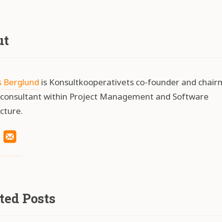
ut
 Berglund
is Konsultkooperativets co-founder and chair
a consultant within Project Management and Software
cture.
inkedIn
Email
ted Posts