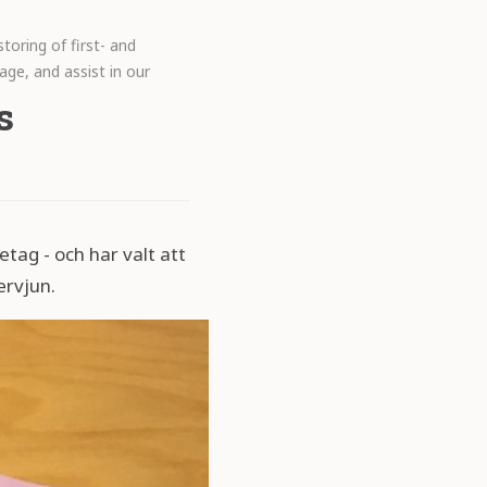
toring of first- and
age, and assist in our
s
tag - och har valt att
ervjun.