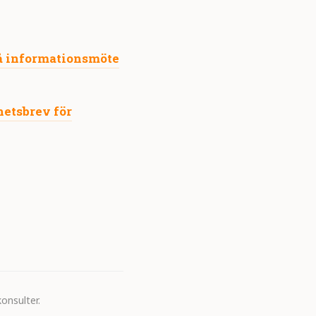
å informationsmöte
etsbrev för
onsulter.