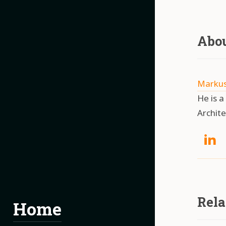
Abo
Markus
He is 
Archite
Social:
L
Rela
Home