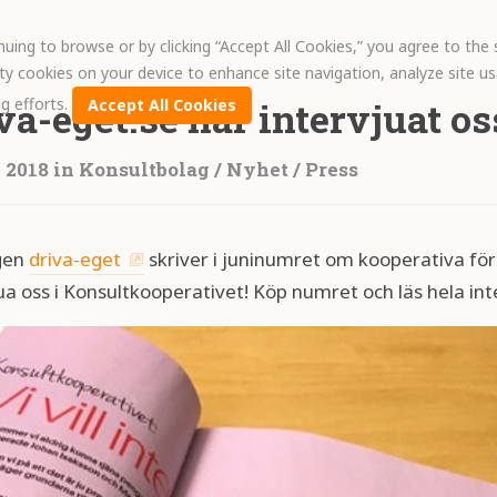
nuing to browse or by clicking “Accept All Cookies,” you agree to the s
rty cookies on your device to enhance site navigation, analyze site us
g efforts.
va-eget.se har intervjuat os
Accept All Cookies
 2018
in
Konsultbolag
/
Nyhet
/
Press
gen
driva-eget
skriver i juninumret om kooperativa före
ua oss i Konsultkooperativet! Köp numret och läs hela int