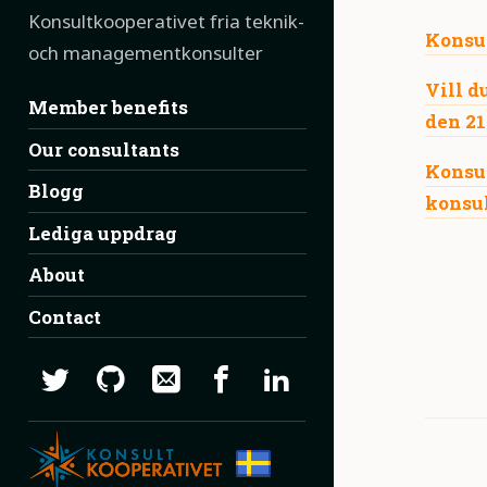
Konsultkooperativet fria teknik-
Konsul
och managementkonsulter
Vill 
Navigation:
Member benefits
den 21
Our consultants
Konsul
Blogg
konsu
Lediga uppdrag
About
Contact
Social:
Twitter
GitHub
Email
Facebook
LinkedIn